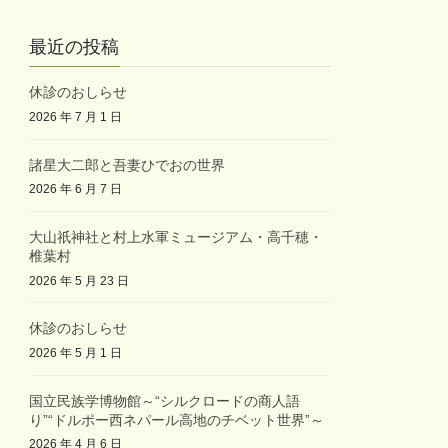
最近の投稿
休診のおしらせ
2026 年 7 月 1 日
諸星大二郎と吾妻ひでおの世界
2026 年 6 月 7 日
大山祇神社と村上水軍ミュージアム・高千穂・
椎葉村
2026 年 5 月 23 日
休診のおしらせ
2026 年 5 月 1 日
国立民族学博物館～“シルクロードの商人語
り”“ドルポー西ネパール高地のチベット世界”～
2026 年 4 月 6 日