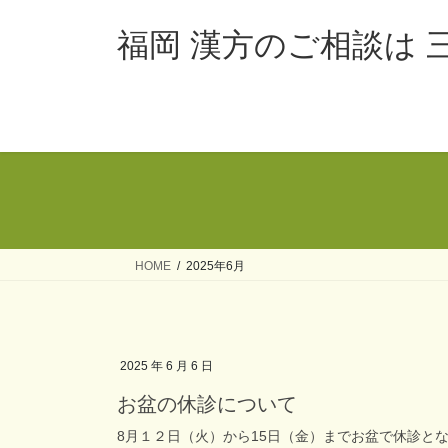
コ
ナ
ン
ビ
福岡 漢方のご相談は 
テ
ゲ
ン
ー
ツ
シ
へ
ョ
ス
ン
キ
に
ッ
移
プ
動
HOME
2025年6月
2025 年 6 月 6 日
お盆の休診について
8月１２日（火）から15日（金）までお盆で休診と