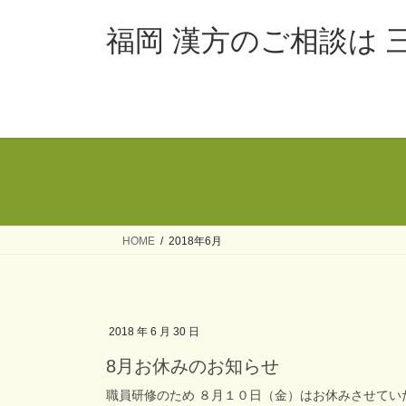
コ
ナ
ン
ビ
福岡 漢方のご相談は 
テ
ゲ
ン
ー
ツ
シ
へ
ョ
ス
ン
キ
に
ッ
移
プ
動
HOME
2018年6月
2018 年 6 月 30 日
8月お休みのお知らせ
職員研修のため ８月１０日（金）はお休みさせてい