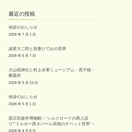
最近の投稿
休診のおしらせ
2026 年 7 月 1 日
諸星大二郎と吾妻ひでおの世界
2026 年 6 月 7 日
大山祇神社と村上水軍ミュージアム・高千穂・
椎葉村
2026 年 5 月 23 日
休診のおしらせ
2026 年 5 月 1 日
国立民族学博物館～“シルクロードの商人語
り”“ドルポー西ネパール高地のチベット世界”～
2026 年 4 月 6 日