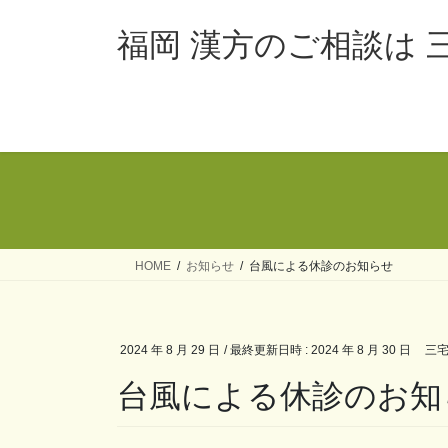
コ
ナ
ン
ビ
福岡 漢方のご相談は 
テ
ゲ
ン
ー
ツ
シ
へ
ョ
ス
ン
キ
に
ッ
移
プ
動
HOME
お知らせ
台風による休診のお知らせ
2024 年 8 月 29 日
/ 最終更新日時 :
2024 年 8 月 30 日
三宅
台風による休診のお知