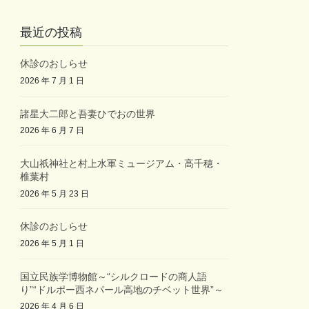
最近の投稿
休診のおしらせ
2026 年 7 月 1 日
諸星大二郎と吾妻ひでおの世界
2026 年 6 月 7 日
大山祇神社と村上水軍ミュージアム・高千穂・
椎葉村
2026 年 5 月 23 日
休診のおしらせ
2026 年 5 月 1 日
国立民族学博物館～“シルクロードの商人語
り”“ドルポー西ネパール高地のチベット世界”～
2026 年 4 月 6 日