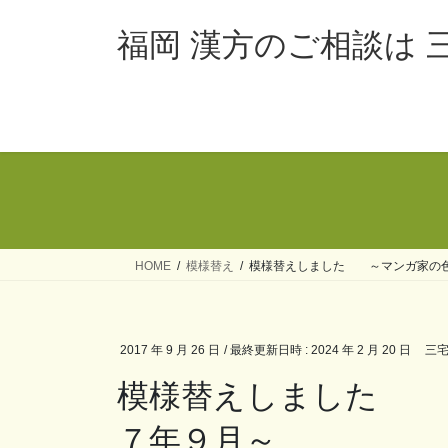
コ
ナ
ン
ビ
福岡 漢方のご相談は 
テ
ゲ
ン
ー
ツ
シ
へ
ョ
ス
ン
キ
に
ッ
移
プ
動
HOME
模様替え
模様替えしました ～マンガ家の
2017 年 9 月 26 日
/ 最終更新日時 :
2024 年 2 月 20 日
三宅
模様替えしました 
７年９月～