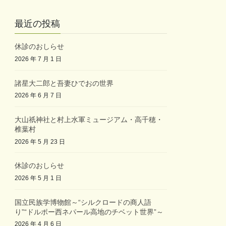
最近の投稿
休診のおしらせ
2026 年 7 月 1 日
諸星大二郎と吾妻ひでおの世界
2026 年 6 月 7 日
大山祇神社と村上水軍ミュージアム・高千穂・
椎葉村
2026 年 5 月 23 日
休診のおしらせ
2026 年 5 月 1 日
国立民族学博物館～“シルクロードの商人語
り”“ドルポー西ネパール高地のチベット世界”～
2026 年 4 月 6 日