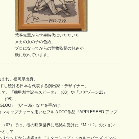
荒巻先輩から学生時代にいただいた
メカの女の子の色紙。
プロになってからの荒牧監督の好みが
既に現れています。
年生まれ、福岡県出身。
ードし続ける日本を代表する演出家・デザイナー。
て、『機甲創世記モスピーダ』（83）や『メガゾーン23』
』（98）、
IGLOO」（04～06）などを手がけ、
ンキャプチャーを用いたフル３DCG作品『APPLESEED アップ
（07）では、彼の映像世界に感銘を受けた『M：i-2』のジョン・
ーとして
ハリウッドから抜擢され『スターシップ・トゥルーパーズ インベ