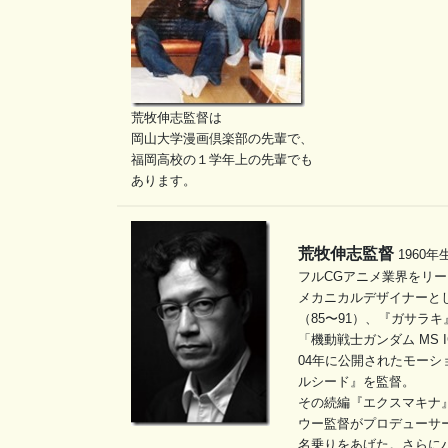
荒牧伸志監督は
岡山大学漫画倶楽部の先輩で、
福岡高校の１学年上の先輩でも
あります。
荒牧伸志監督
1960
フルCGアニメ業界をリ
メカニカルデザイナーとし
（85〜91）、『ガサラキ
「機動戦士ガンダム MS 
04年に公開されたモーショ
ルシード』を監督。
その続編『エクスマキナ』
ウー監督がプロデューサ
名乗りをあげた。さらに