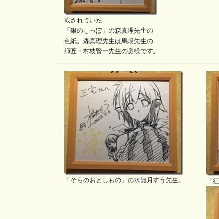
載されていた
「銀のしっぽ」の森真理先生の
色紙。森真理先生は馬場先生の
師匠・村枝賢一先生の奥様です。
「そらのおとしもの」の水無月すう先生。
「紅