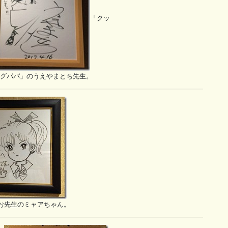
「クッ
グパパ」のうえやまとち先生。
お先生のミャアちゃん。