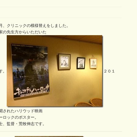
月、クリニックの模様替えをしました。
家の先生方からいただいた
す。
２０１
開されたハリウッド映画
ーロックのポスター。
士、監督・荒牧伸志です。