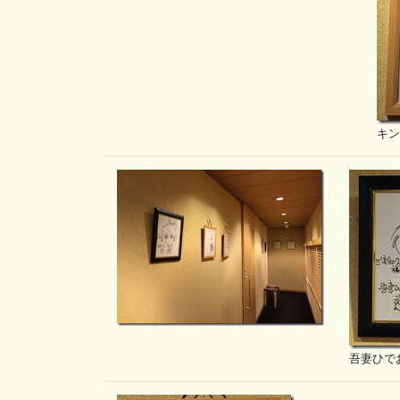
キン
吾妻ひで